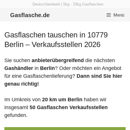
Zum
Deutschlandweit | 5kg - 33kg Gasflaschen
Inhalt
Gasflasche.de
Menü
springen
Gasflaschen tauschen in 10779
Berlin – Verkaufsstellen 2026
Sie suchen
anbieterübergreifend
die nächsten
Gashändler
in
Berlin
? Oder möchten ein Angebot
für eine Gasflaschenlieferung?
Dann sind Sie hier
genau richtig!
Im Umkreis von
20 km um Berlin
haben wir
insgesamt
50 Gasflaschen Verkaufsstellen
gefunden.