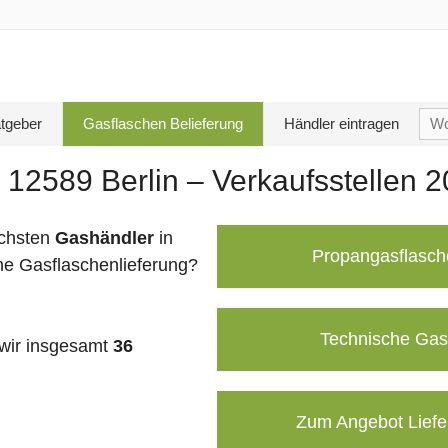
Su
tgeber
Gasflaschen Belieferung
Händler eintragen
nac
 12589 Berlin – Verkaufsstellen 
chsten
Gashändler
in
Propangasflasch
ne Gasflaschenlieferung?
Technische Gas
wir insgesamt
36
Zum Angebot Liefe