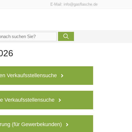
E-Mail:
info@gasflasche.de
che
h:
2026
en Verkaufsstellensuche
e Verkaufsstellensuche
rung (für Gewerbekunden)