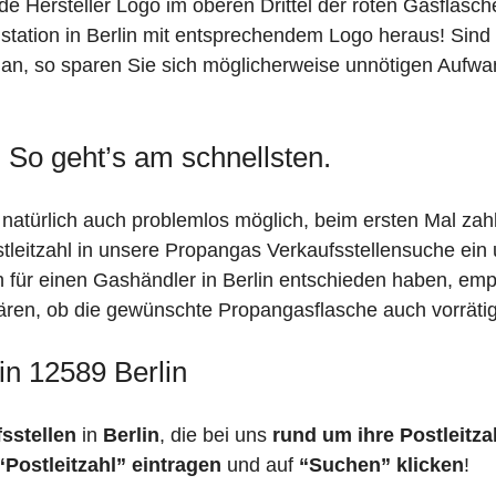
de Hersteller Logo im oberen Drittel der roten Gasflasc
tion in Berlin mit entsprechendem Logo heraus! Sind Si
z an, so sparen Sie sich möglicherweise unnötigen Aufwa
: So geht’s am schnellsten.
t natürlich auch problemlos möglich, beim ersten Mal za
stleitzahl in unsere Propangas Verkaufsstellensuche ein
h für einen Gashändler in Berlin entschieden haben, em
 klären, ob die gewünschte Propangasflasche auch vorräti
in 12589 Berlin
fsstellen
in
Berlin
, die bei uns
rund um ihre Postleitza
“Postleitzahl” eintragen
und auf
“Suchen” klicken
!