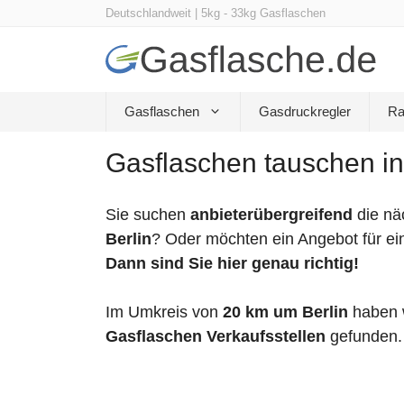
Zum
Deutschlandweit | 5kg - 33kg Gasflaschen
Inhalt
springen
Gasflaschen
Gasdruckregler
Ra
Gasflaschen tauschen in
Sie suchen
anbieterübergreifend
die nä
Berlin
? Oder möchten ein Angebot für ei
Dann sind Sie hier genau richtig!
Im Umkreis von
20 km um Berlin
haben 
Gasflaschen Verkaufsstellen
gefunden.