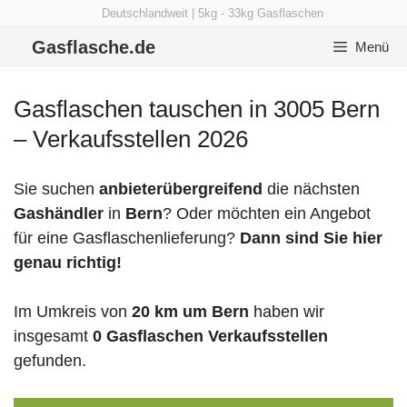
Zum
Deutschlandweit | 5kg - 33kg Gasflaschen
Inhalt
Gasflasche.de
Menü
springen
Gasflaschen tauschen in 3005 Bern
– Verkaufsstellen 2026
Sie suchen
anbieterübergreifend
die nächsten
Gashändler
in
Bern
? Oder möchten ein Angebot
für eine Gasflaschenlieferung?
Dann sind Sie hier
genau richtig!
Im Umkreis von
20 km um Bern
haben wir
insgesamt
0 Gasflaschen Verkaufsstellen
gefunden.