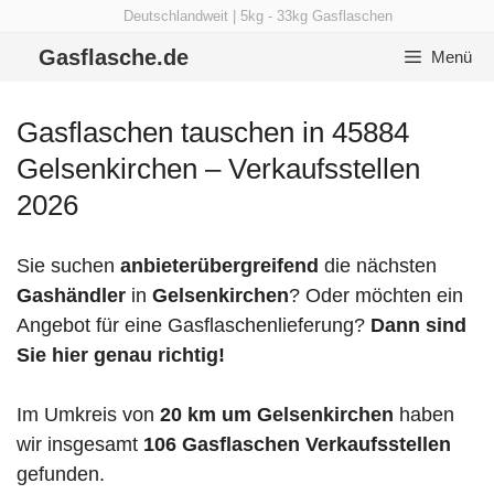
Zum
Deutschlandweit | 5kg - 33kg Gasflaschen
Inhalt
Gasflasche.de
Menü
springen
Gasflaschen tauschen in 45884
Gelsenkirchen – Verkaufsstellen
2026
Sie suchen
anbieterübergreifend
die nächsten
Gashändler
in
Gelsenkirchen
? Oder möchten ein
Angebot für eine Gasflaschenlieferung?
Dann sind
Sie hier genau richtig!
Im Umkreis von
20 km um Gelsenkirchen
haben
wir insgesamt
106 Gasflaschen Verkaufsstellen
gefunden.