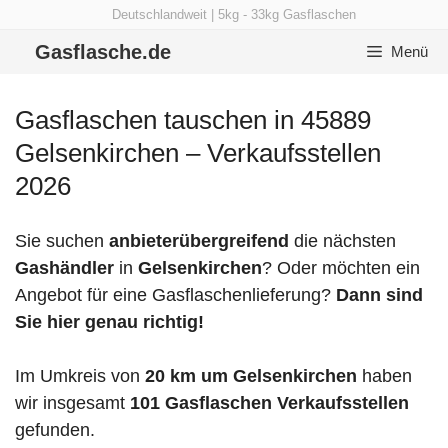
Zum
Deutschlandweit | 5kg - 33kg Gasflaschen
Inhalt
Gasflasche.de
Menü
springen
Gasflaschen tauschen in 45889
Gelsenkirchen – Verkaufsstellen
2026
Sie suchen
anbieterübergreifend
die nächsten
Gashändler
in
Gelsenkirchen
? Oder möchten ein
Angebot für eine Gasflaschenlieferung?
Dann sind
Sie hier genau richtig!
Im Umkreis von
20 km um Gelsenkirchen
haben
wir insgesamt
101 Gasflaschen Verkaufsstellen
gefunden.