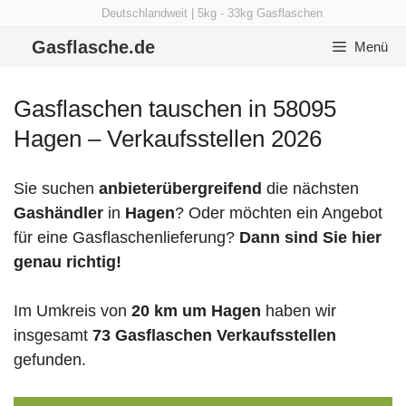
Zum
Deutschlandweit | 5kg - 33kg Gasflaschen
Inhalt
Gasflasche.de
Menü
springen
Gasflaschen tauschen in 58095
Hagen – Verkaufsstellen 2026
Sie suchen
anbieterübergreifend
die nächsten
Gashändler
in
Hagen
? Oder möchten ein Angebot
für eine Gasflaschenlieferung?
Dann sind Sie hier
genau richtig!
Im Umkreis von
20 km um Hagen
haben wir
insgesamt
73 Gasflaschen Verkaufsstellen
gefunden.