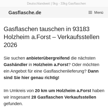
Zum
Deutschlandweit | 5kg - 33kg Gasflaschen
Inhalt
Gasflasche.de
Menü
springen
Gasflaschen tauschen in 93183
Holzheim a.Forst – Verkaufsstellen
2026
Sie suchen
anbieterübergreifend
die nächsten
Gashändler
in
Holzheim a.Forst
? Oder möchten
ein Angebot für eine Gasflaschenlieferung?
Dann
sind Sie hier genau richtig!
Im Umkreis von
20 km um Holzheim a.Forst
haben
wir insgesamt
28 Gasflaschen Verkaufsstellen
gefunden.