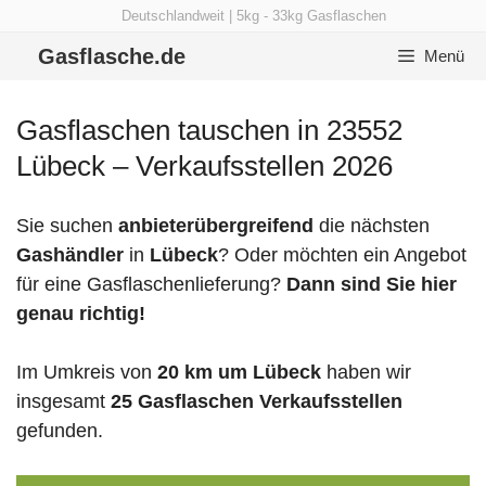
Zum
Deutschlandweit | 5kg - 33kg Gasflaschen
Inhalt
Gasflasche.de
Menü
springen
Gasflaschen tauschen in 23552
Lübeck – Verkaufsstellen 2026
Sie suchen
anbieterübergreifend
die nächsten
Gashändler
in
Lübeck
? Oder möchten ein Angebot
für eine Gasflaschenlieferung?
Dann sind Sie hier
genau richtig!
Im Umkreis von
20 km um Lübeck
haben wir
insgesamt
25 Gasflaschen Verkaufsstellen
gefunden.