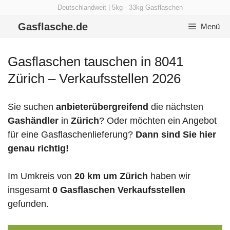
Zum
Deutschlandweit | 5kg - 33kg Gasflaschen
Inhalt
Gasflasche.de
Menü
springen
Gasflaschen tauschen in 8041
Zürich – Verkaufsstellen 2026
Sie suchen
anbieterübergreifend
die nächsten
Gashändler
in
Zürich
? Oder möchten ein Angebot
für eine Gasflaschenlieferung?
Dann sind Sie hier
genau richtig!
Im Umkreis von
20 km um Zürich
haben wir
insgesamt
0 Gasflaschen Verkaufsstellen
gefunden.