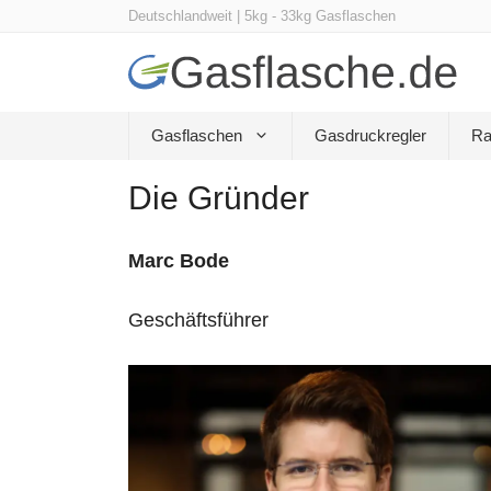
Zum
Deutschlandweit | 5kg - 33kg Gasflaschen
Inhalt
springen
Gasflaschen
Gasdruckregler
Ra
Die Gründer
Marc Bode
Geschäftsführer