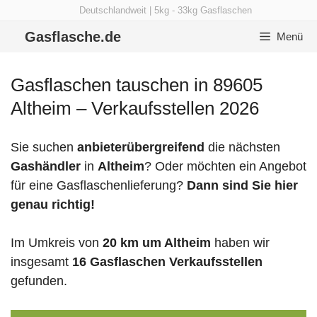
Zum
Deutschlandweit | 5kg - 33kg Gasflaschen
Inhalt
Gasflasche.de
Menü
springen
Gasflaschen tauschen in 89605
Altheim – Verkaufsstellen 2026
Sie suchen
anbieterübergreifend
die nächsten
Gashändler
in
Altheim
? Oder möchten ein Angebot
für eine Gasflaschenlieferung?
Dann sind Sie hier
genau richtig!
Im Umkreis von
20 km um Altheim
haben wir
insgesamt
16 Gasflaschen Verkaufsstellen
gefunden.