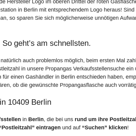
de Hersteller Logo im oberen Drittel der roten Gasflasc
tion in Berlin mit entsprechendem Logo heraus! Sind Si
z an, so sparen Sie sich möglicherweise unnötigen Aufwa
: So geht’s am schnellsten.
t natürlich auch problemlos möglich, beim ersten Mal za
stleitzahl in unsere Propangas Verkaufsstellensuche ein
h für einen Gashändler in Berlin entschieden haben, em
 klären, ob die gewünschte Propangasflasche auch vorräti
in 10409 Berlin
fsstellen
in
Berlin
, die bei uns
rund um ihre Postleitza
“Postleitzahl” eintragen
und auf
“Suchen” klicken
!