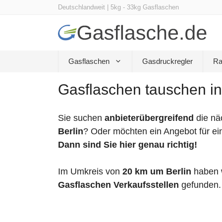
Zum
Deutschlandweit | 5kg - 33kg Gasflaschen
Inhalt
springen
Gasflaschen
Gasdruckregler
Ra
Gasflaschen tauschen in
Sie suchen
anbieterübergreifend
die nä
Berlin
? Oder möchten ein Angebot für ei
Dann sind Sie hier genau richtig!
Im Umkreis von
20 km um Berlin
haben 
Gasflaschen Verkaufsstellen
gefunden.