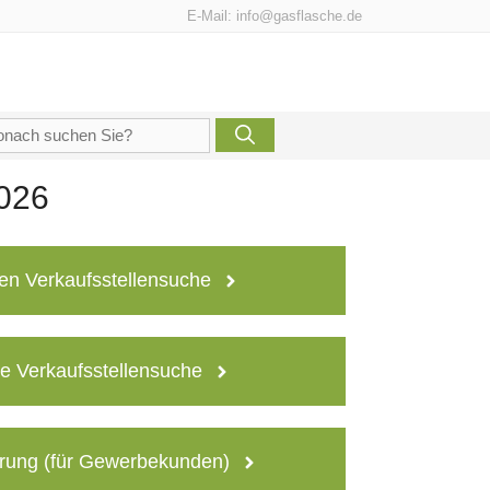
E-Mail:
info@gasflasche.de
che
h:
2026
en Verkaufsstellensuche
e Verkaufsstellensuche
rung (für Gewerbekunden)