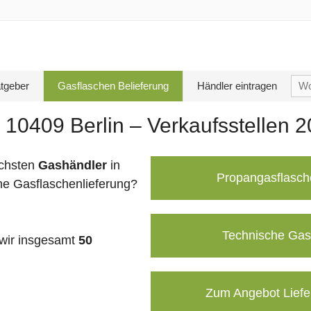
Su
tgeber
Gasflaschen Belieferung
Händler eintragen
nac
 10409 Berlin – Verkaufsstellen 
chsten
Gashändler
in
Propangasflasch
ne Gasflaschenlieferung?
Technische Gas
wir insgesamt
50
Zum Angebot Liefe