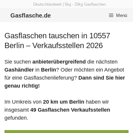
Zum
Deutschlandweit | 5kg - 33kg Gasflaschen
Inhalt
Gasflasche.de
Menü
springen
Gasflaschen tauschen in 10557
Berlin – Verkaufsstellen 2026
Sie suchen
anbieterübergreifend
die nächsten
Gashändler
in
Berlin
? Oder möchten ein Angebot
für eine Gasflaschenlieferung?
Dann sind Sie hier
genau richtig!
Im Umkreis von
20 km um Berlin
haben wir
insgesamt
49 Gasflaschen Verkaufsstellen
gefunden.