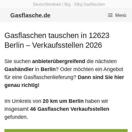
Zum
Deutschlandweit | 5kg - 33kg Gasflaschen
Inhalt
Gasflasche.de
Menü
springen
Gasflaschen tauschen in 12623
Berlin – Verkaufsstellen 2026
Sie suchen
anbieterübergreifend
die nächsten
Gashändler
in
Berlin
? Oder möchten ein Angebot
für eine Gasflaschenlieferung?
Dann sind Sie hier
genau richtig!
Im Umkreis von
20 km um Berlin
haben wir
insgesamt
46 Gasflaschen Verkaufsstellen
gefunden.