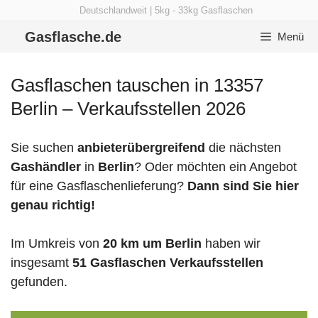
Zum
Deutschlandweit | 5kg - 33kg Gasflaschen
Inhalt
Gasflasche.de
Menü
springen
Gasflaschen tauschen in 13357
Berlin – Verkaufsstellen 2026
Sie suchen
anbieterübergreifend
die nächsten
Gashändler
in
Berlin
? Oder möchten ein Angebot
für eine Gasflaschenlieferung?
Dann sind Sie hier
genau richtig!
Im Umkreis von
20 km um Berlin
haben wir
insgesamt
51 Gasflaschen Verkaufsstellen
gefunden.