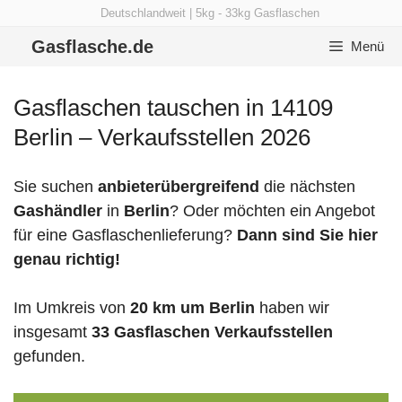
Zum
Deutschlandweit | 5kg - 33kg Gasflaschen
Inhalt
Gasflasche.de
Menü
springen
Gasflaschen tauschen in 14109
Berlin – Verkaufsstellen 2026
Sie suchen
anbieterübergreifend
die nächsten
Gashändler
in
Berlin
? Oder möchten ein Angebot
für eine Gasflaschenlieferung?
Dann sind Sie hier
genau richtig!
Im Umkreis von
20 km um Berlin
haben wir
insgesamt
33 Gasflaschen Verkaufsstellen
gefunden.