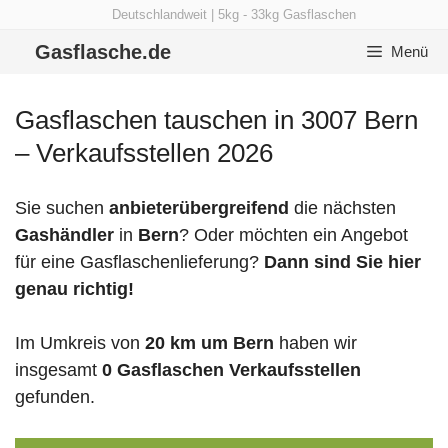
Zum
Deutschlandweit | 5kg - 33kg Gasflaschen
Inhalt
Gasflasche.de
Menü
springen
Gasflaschen tauschen in 3007 Bern
– Verkaufsstellen 2026
Sie suchen
anbieterübergreifend
die nächsten
Gashändler
in
Bern
? Oder möchten ein Angebot
für eine Gasflaschenlieferung?
Dann sind Sie hier
genau richtig!
Im Umkreis von
20 km um Bern
haben wir
insgesamt
0 Gasflaschen Verkaufsstellen
gefunden.