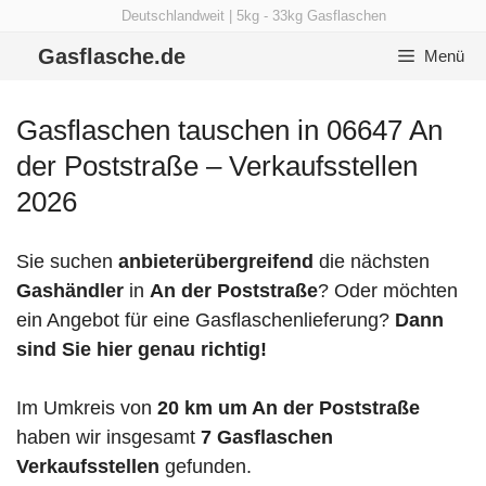
Zum
Deutschlandweit | 5kg - 33kg Gasflaschen
Inhalt
Gasflasche.de
Menü
springen
Gasflaschen tauschen in 06647 An
der Poststraße – Verkaufsstellen
2026
Sie suchen
anbieterübergreifend
die nächsten
Gashändler
in
An der Poststraße
? Oder möchten
ein Angebot für eine Gasflaschenlieferung?
Dann
sind Sie hier genau richtig!
Im Umkreis von
20 km um An der Poststraße
haben wir insgesamt
7 Gasflaschen
Verkaufsstellen
gefunden.