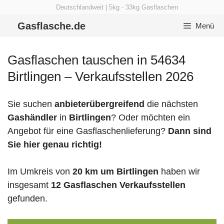
Zum
Deutschlandweit | 5kg - 33kg Gasflaschen
Inhalt
Gasflasche.de
Menü
springen
Gasflaschen tauschen in 54634
Birtlingen – Verkaufsstellen 2026
Sie suchen
anbieterübergreifend
die nächsten
Gashändler
in
Birtlingen
? Oder möchten ein
Angebot für eine Gasflaschenlieferung?
Dann sind
Sie hier genau richtig!
Im Umkreis von
20 km um Birtlingen
haben wir
insgesamt
12 Gasflaschen Verkaufsstellen
gefunden.