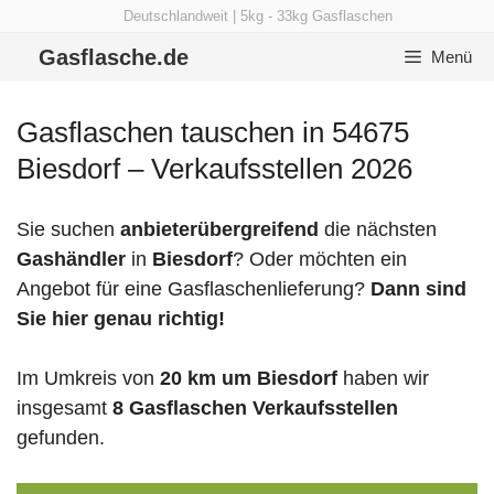
Zum
Deutschlandweit | 5kg - 33kg Gasflaschen
Inhalt
Gasflasche.de
Menü
springen
Gasflaschen tauschen in 54675
Biesdorf – Verkaufsstellen 2026
Sie suchen
anbieterübergreifend
die nächsten
Gashändler
in
Biesdorf
? Oder möchten ein
Angebot für eine Gasflaschenlieferung?
Dann sind
Sie hier genau richtig!
Im Umkreis von
20 km um Biesdorf
haben wir
insgesamt
8 Gasflaschen Verkaufsstellen
gefunden.