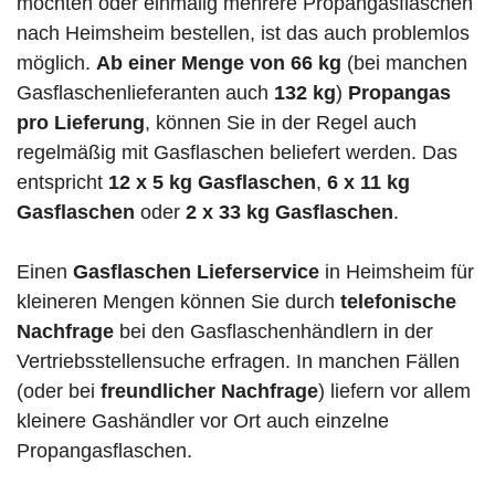
möchten oder einmalig mehrere Propangasflaschen
nach Heimsheim bestellen, ist das auch problemlos
möglich.
Ab einer Menge von 66 kg
(bei manchen
Gasflaschenlieferanten auch
132 kg
)
Propangas
pro Lieferung
, können Sie in der Regel auch
regelmäßig mit Gasflaschen beliefert werden. Das
entspricht
12 x 5 kg Gasflaschen
,
6 x 11 kg
Gasflaschen
oder
2 x 33 kg Gasflaschen
.
Einen
Gasflaschen Lieferservice
in Heimsheim für
kleineren Mengen können Sie durch
telefonische
Nachfrage
bei den Gasflaschenhändlern in der
Vertriebsstellensuche erfragen. In manchen Fällen
(oder bei
freundlicher Nachfrage
) liefern vor allem
kleinere Gashändler vor Ort auch einzelne
Propangasflaschen.