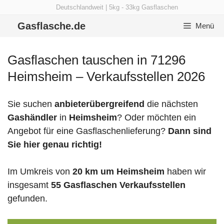
Zum
Deutschlandweit | 5kg - 33kg Gasflaschen
Inhalt
Gasflasche.de
Menü
springen
Gasflaschen tauschen in 71296
Heimsheim – Verkaufsstellen 2026
Sie suchen
anbieterübergreifend
die nächsten
Gashändler
in
Heimsheim
? Oder möchten ein
Angebot für eine Gasflaschenlieferung?
Dann sind
Sie hier genau richtig!
Im Umkreis von
20 km um Heimsheim
haben wir
insgesamt
55 Gasflaschen Verkaufsstellen
gefunden.