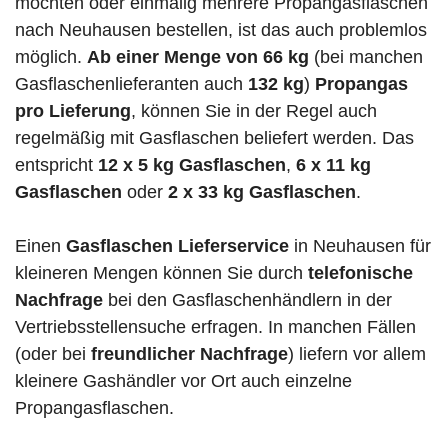
möchten oder einmalig mehrere Propangasflaschen
nach Neuhausen bestellen, ist das auch problemlos
möglich.
Ab einer Menge von 66 kg
(bei manchen
Gasflaschenlieferanten auch
132 kg
)
Propangas
pro Lieferung
, können Sie in der Regel auch
regelmäßig mit Gasflaschen beliefert werden. Das
entspricht
12 x 5 kg Gasflaschen
,
6 x 11 kg
Gasflaschen
oder
2 x 33 kg Gasflaschen
.
Einen
Gasflaschen Lieferservice
in Neuhausen für
kleineren Mengen können Sie durch
telefonische
Nachfrage
bei den Gasflaschenhändlern in der
Vertriebsstellensuche erfragen. In manchen Fällen
(oder bei
freundlicher Nachfrage
) liefern vor allem
kleinere Gashändler vor Ort auch einzelne
Propangasflaschen.