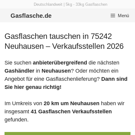
Zum
Deutschlandweit | 5kg - 33kg Gasflaschen
Inhalt
Gasflasche.de
Menü
springen
Gasflaschen tauschen in 75242
Neuhausen – Verkaufsstellen 2026
Sie suchen
anbieterübergreifend
die nächsten
Gashändler
in
Neuhausen
? Oder möchten ein
Angebot für eine Gasflaschenlieferung?
Dann sind
Sie hier genau richtig!
Im Umkreis von
20 km um Neuhausen
haben wir
insgesamt
41 Gasflaschen Verkaufsstellen
gefunden.