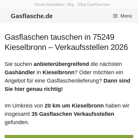
Zum
Deutschlandweit | 5kg - 33kg Gasflaschen
Inhalt
Gasflasche.de
Menü
springen
Gasflaschen tauschen in 75249
Kieselbronn – Verkaufsstellen 2026
Sie suchen
anbieterübergreifend
die nächsten
Gashändler
in
Kieselbronn
? Oder möchten ein
Angebot für eine Gasflaschenlieferung?
Dann sind
Sie hier genau richtig!
Im Umkreis von
20 km um Kieselbronn
haben wir
insgesamt
35 Gasflaschen Verkaufsstellen
gefunden.