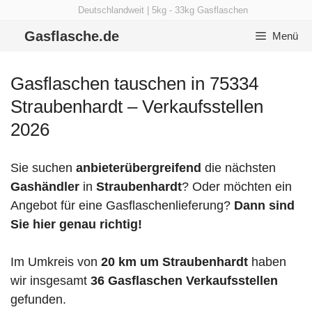
Zum
Deutschlandweit | 5kg - 33kg Gasflaschen
Inhalt
Gasflasche.de
Menü
springen
Gasflaschen tauschen in 75334
Straubenhardt – Verkaufsstellen
2026
Sie suchen
anbieterübergreifend
die nächsten
Gashändler
in
Straubenhardt
? Oder möchten ein
Angebot für eine Gasflaschenlieferung?
Dann sind
Sie hier genau richtig!
Im Umkreis von
20 km um Straubenhardt
haben
wir insgesamt
36 Gasflaschen Verkaufsstellen
gefunden.