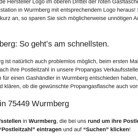
de Hersteller Logo im oberen Drittel der roten Gasflasc
ation in Wurmberg mit entsprechendem Logo heraus! Sin
kurz an, so sparen Sie sich möglicherweise unnötigen A
erg: So geht’s am schnellsten.
 ist natürlich auch problemlos möglich, beim ersten Mal
fach ihre Postleitzahl in unsere Propangas Verkaufsstell
ch für einen Gashändler in Wurmberg entschieden haben
feld klären, ob die gewünschte Propangasflasche auch vorr
n in 75449 Wurmberg
fsstellen
in
Wurmberg
, die bei uns
rund um ihre Postl
“Postleitzahl” eintragen
und auf
“Suchen” klicken
!