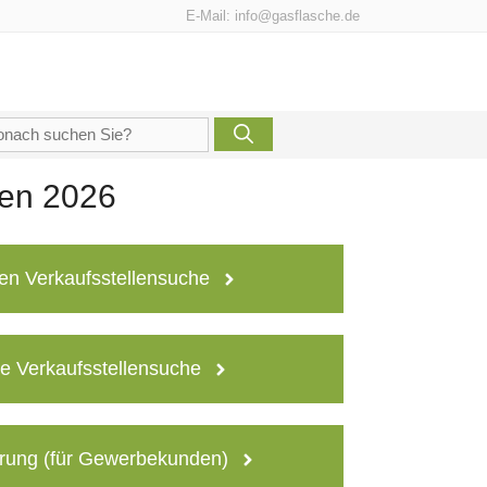
E-Mail:
info@gasflasche.de
che
h:
len 2026
en Verkaufsstellensuche
e Verkaufsstellensuche
rung (für Gewerbekunden)