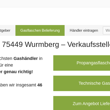
Su
tgeber
Gasflaschen Belieferung
Händler eintragen
nac
n 75449 Wurmberg – Verkaufsstel
chsten
Gashändler
in
Propangasflasch
ür eine
r genau richtig!
Technische Gas
ben wir insgesamt
46
Zum Angebot Liefe