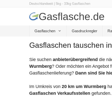
Zum
Deutschlandweit | 5kg - 33kg Gasflaschen
Inhalt
springen
Gasflaschen
Gasdruckregler
Ra
Gasflaschen tauschen i
Sie suchen
anbieterübergreifend
die nä
Wurmberg
? Oder möchten ein Angebot f
Gasflaschenlieferung?
Dann sind Sie hie
Im Umkreis von
20 km um Wurmberg
ha
Gasflaschen Verkaufsstellen
gefunden.