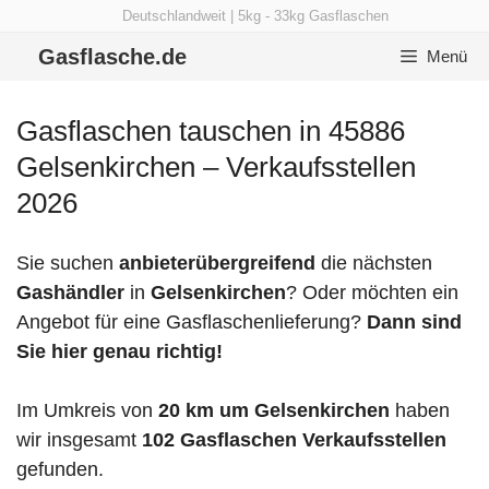
Zum
Deutschlandweit | 5kg - 33kg Gasflaschen
Inhalt
Gasflasche.de
Menü
springen
Gasflaschen tauschen in 45886
Gelsenkirchen – Verkaufsstellen
2026
Sie suchen
anbieterübergreifend
die nächsten
Gashändler
in
Gelsenkirchen
? Oder möchten ein
Angebot für eine Gasflaschenlieferung?
Dann sind
Sie hier genau richtig!
Im Umkreis von
20 km um Gelsenkirchen
haben
wir insgesamt
102 Gasflaschen Verkaufsstellen
gefunden.