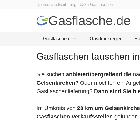
Zum
Deutschlandweit | 5kg - 33kg Gasflaschen
Inhalt
springen
Gasflaschen
Gasdruckregler
Ra
Gasflaschen tauschen in
Sie suchen
anbieterübergreifend
die nä
Gelsenkirchen
? Oder möchten ein Angeb
Gasflaschenlieferung?
Dann sind Sie hie
Im Umkreis von
20 km um Gelsenkirch
Gasflaschen Verkaufsstellen
gefunden.