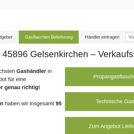
Su
tgeber
Gasflaschen Belieferung
Händler eintragen
nac
 45896 Gelsenkirchen – Verkaufs
chsten
Gashändler
in
Propangasflasch
ot für eine
r genau richtig!
Technische Gas
en
haben wir insgesamt
95
Zum Angebot Liefe