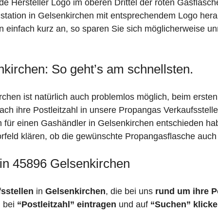
de Hersteller Logo im oberen Drittel der roten Gasflasc
ation in Gelsenkirchen mit entsprechendem Logo heraus
n einfach kurz an, so sparen Sie sich möglicherweise u
kirchen: So geht’s am schnellsten.
chen ist natürlich auch problemlos möglich, beim erste
fach ihre Postleitzahl in unsere Propangas Verkaufsstell
ch für einen Gashändler in Gelsenkirchen entschieden h
 Vorfeld klären, ob die gewünschte Propangasflasche auch 
 in 45896 Gelsenkirchen
fsstellen
in
Gelsenkirchen
, die bei uns
rund um ihre Po
h bei
“Postleitzahl” eintragen
und auf
“Suchen” klick