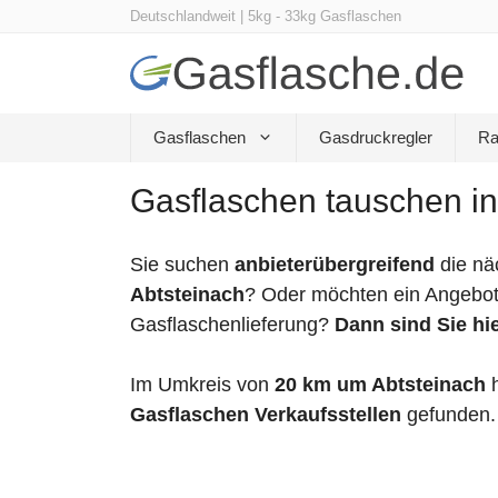
Zum
Deutschlandweit | 5kg - 33kg Gasflaschen
Inhalt
springen
Gasflaschen
Gasdruckregler
Ra
Gasflaschen tauschen in
Sie suchen
anbieterübergreifend
die nä
Abtsteinach
? Oder möchten ein Angebot 
Gasflaschenlieferung?
Dann sind Sie hie
Im Umkreis von
20 km um Abtsteinach
h
Gasflaschen Verkaufsstellen
gefunden.