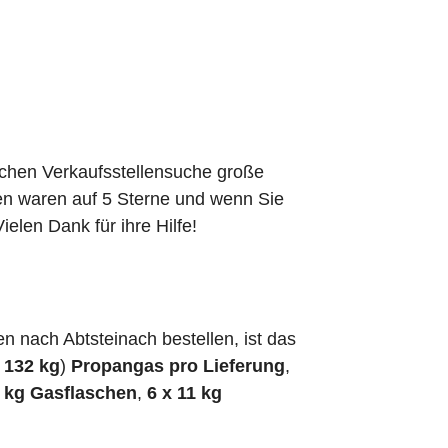
schen Verkaufsstellensuche große
den waren auf 5 Sterne und wenn Sie
elen Dank für ihre Hilfe!
 nach Abtsteinach bestellen, ist das
h
132 kg
)
Propangas pro Lieferung
,
5 kg Gasflaschen
,
6 x 11 kg