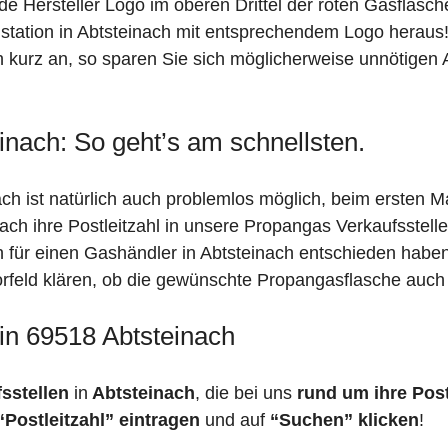
de Hersteller Logo im oberen Drittel der roten Gasflasc
ation in Abtsteinach mit entsprechendem Logo heraus! S
h kurz an, so sparen Sie sich möglicherweise unnötigen 
inach: So geht’s am schnellsten.
ch ist natürlich auch problemlos möglich, beim ersten M
fach ihre Postleitzahl in unsere Propangas Verkaufsstell
h für einen Gashändler in Abtsteinach entschieden habe
 Vorfeld klären, ob die gewünschte Propangasflasche auch 
in 69518 Abtsteinach
fsstellen
in
Abtsteinach
, die bei uns
rund um ihre Post
“Postleitzahl” eintragen
und auf
“Suchen” klicken
!