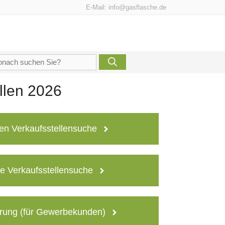
E-Mail:
info@gasflasche.de
che
h:
llen 2026
en Verkaufsstellensuche
e Verkaufsstellensuche
rung (für Gewerbekunden)