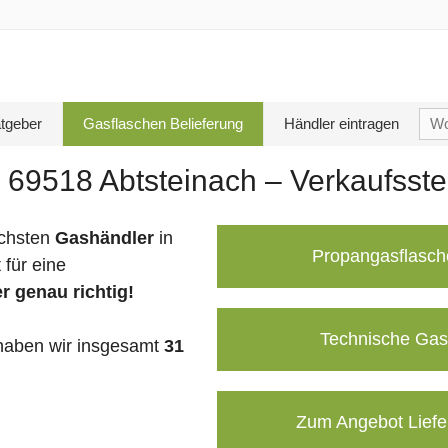
Su
tgeber
Gasflaschen Belieferung
Händler eintragen
nac
 69518 Abtsteinach – Verkaufsste
chsten
Gashändler
in
Propangasflasch
für eine
r genau richtig!
Technische Gas
aben wir insgesamt
31
Zum Angebot Liefe