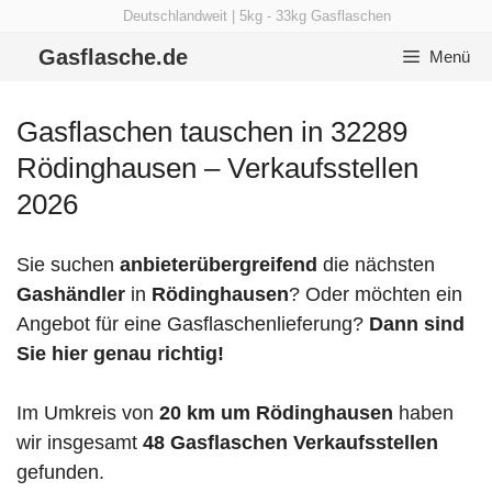
Zum
Deutschlandweit | 5kg - 33kg Gasflaschen
Inhalt
Gasflasche.de
Menü
springen
Gasflaschen tauschen in 32289
Rödinghausen – Verkaufsstellen
2026
Sie suchen
anbieterübergreifend
die nächsten
Gashändler
in
Rödinghausen
? Oder möchten ein
Angebot für eine Gasflaschenlieferung?
Dann sind
Sie hier genau richtig!
Im Umkreis von
20 km um Rödinghausen
haben
wir insgesamt
48 Gasflaschen Verkaufsstellen
gefunden.