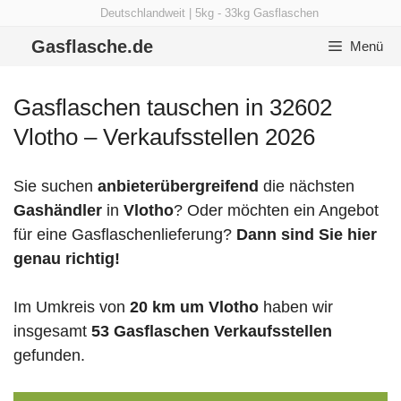
Zum
Deutschlandweit | 5kg - 33kg Gasflaschen
Inhalt
Gasflasche.de
Menü
springen
Gasflaschen tauschen in 32602
Vlotho – Verkaufsstellen 2026
Sie suchen
anbieterübergreifend
die nächsten
Gashändler
in
Vlotho
? Oder möchten ein Angebot
für eine Gasflaschenlieferung?
Dann sind Sie hier
genau richtig!
Im Umkreis von
20 km um Vlotho
haben wir
insgesamt
53 Gasflaschen Verkaufsstellen
gefunden.