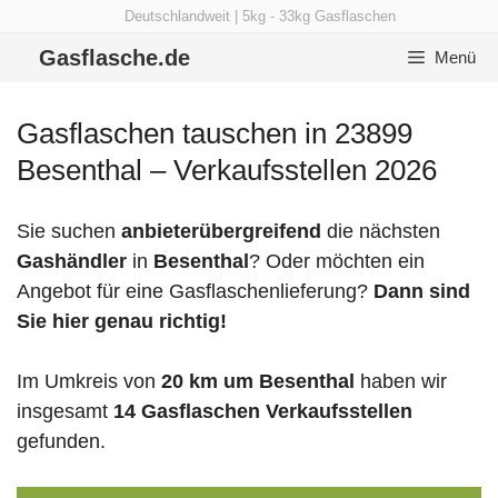
Zum
Deutschlandweit | 5kg - 33kg Gasflaschen
Inhalt
Gasflasche.de
Menü
springen
Gasflaschen tauschen in 23899
Besenthal – Verkaufsstellen 2026
Sie suchen
anbieterübergreifend
die nächsten
Gashändler
in
Besenthal
? Oder möchten ein
Angebot für eine Gasflaschenlieferung?
Dann sind
Sie hier genau richtig!
Im Umkreis von
20 km um Besenthal
haben wir
insgesamt
14 Gasflaschen Verkaufsstellen
gefunden.