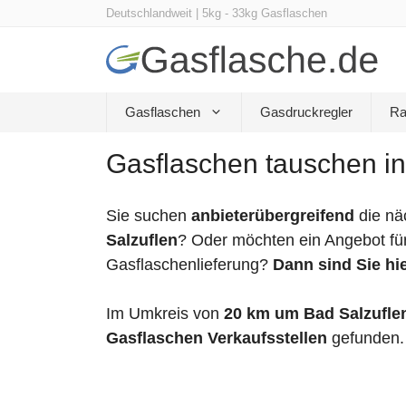
Zum
Deutschlandweit | 5kg - 33kg Gasflaschen
Inhalt
springen
Gasflaschen
Gasdruckregler
Ra
Gasflaschen tauschen in
Sie suchen
anbieterübergreifend
die nä
Salzuflen
? Oder möchten ein Angebot für
Gasflaschenlieferung?
Dann sind Sie hie
Im Umkreis von
20 km um Bad Salzufle
Gasflaschen Verkaufsstellen
gefunden.