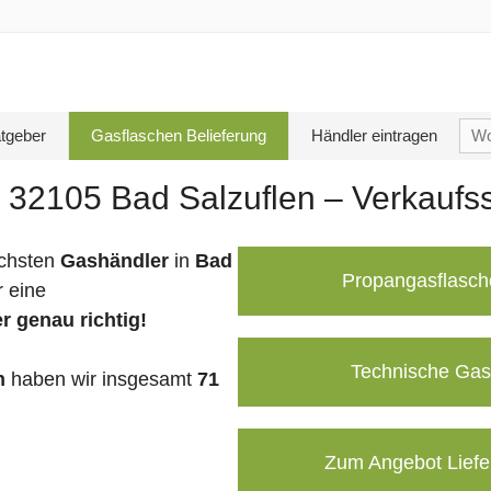
Su
tgeber
Gasflaschen Belieferung
Händler eintragen
nac
 32105 Bad Salzuflen – Verkaufss
chsten
Gashändler
in
Bad
Propangasflasch
 eine
r genau richtig!
Technische Gas
n
haben wir insgesamt
71
Zum Angebot Liefe