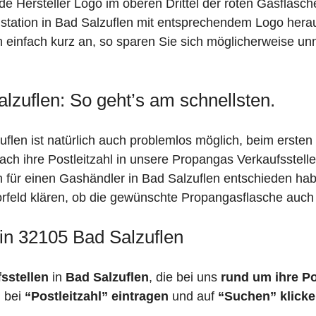
de Hersteller Logo im oberen Drittel der roten Gasflasc
ation in Bad Salzuflen mit entsprechendem Logo heraus!
n einfach kurz an, so sparen Sie sich möglicherweise un
lzuflen: So geht’s am schnellsten.
flen ist natürlich auch problemlos möglich, beim ersten
fach ihre Postleitzahl in unsere Propangas Verkaufsstell
h für einen Gashändler in Bad Salzuflen entschieden ha
 Vorfeld klären, ob die gewünschte Propangasflasche auch 
in 32105 Bad Salzuflen
fsstellen
in
Bad Salzuflen
, die bei uns
rund um ihre Po
h bei
“Postleitzahl” eintragen
und auf
“Suchen” klick