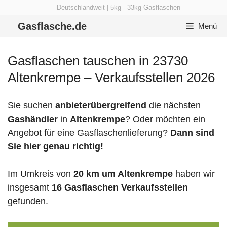
Zum
Deutschlandweit | 5kg - 33kg Gasflaschen
Inhalt
Gasflasche.de
Menü
springen
Gasflaschen tauschen in 23730
Altenkrempe – Verkaufsstellen 2026
Sie suchen
anbieterübergreifend
die nächsten
Gashändler
in
Altenkrempe
? Oder möchten ein
Angebot für eine Gasflaschenlieferung?
Dann sind
Sie hier genau richtig!
Im Umkreis von
20 km um Altenkrempe
haben wir
insgesamt
16 Gasflaschen Verkaufsstellen
gefunden.