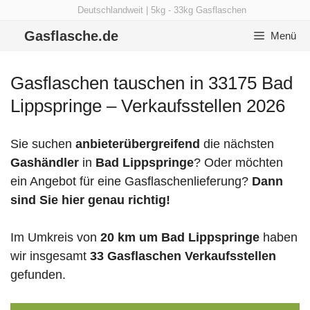
Zum
Deutschlandweit | 5kg - 33kg Gasflaschen
Inhalt
Gasflasche.de
Menü
springen
Gasflaschen tauschen in 33175 Bad
Lippspringe – Verkaufsstellen 2026
Sie suchen
anbieterübergreifend
die nächsten
Gashändler
in
Bad Lippspringe
? Oder möchten
ein Angebot für eine Gasflaschenlieferung?
Dann
sind Sie hier genau richtig!
Im Umkreis von
20 km um Bad Lippspringe
haben
wir insgesamt
33 Gasflaschen Verkaufsstellen
gefunden.