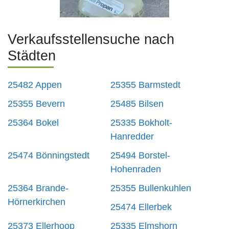
Verkaufsstellensuche nach
Städten
25482 Appen
25355 Barmstedt
25355 Bevern
25485 Bilsen
25364 Bokel
25335 Bokholt-
Hanredder
25474 Bönningstedt
25494 Borstel-
Hohenraden
25364 Brande-
25355 Bullenkuhlen
Hörnerkirchen
25474 Ellerbek
25373 Ellerhoop
25335 Elmshorn