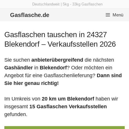
Zum
Deutschlandweit | 5kg - 33kg Gasflaschen
Inhalt
Gasflasche.de
Menü
springen
Gasflaschen tauschen in 24327
Blekendorf – Verkaufsstellen 2026
Sie suchen
anbieterübergreifend
die nächsten
Gashändler
in
Blekendorf
? Oder möchten ein
Angebot für eine Gasflaschenlieferung?
Dann sind
Sie hier genau richtig!
Im Umkreis von
20 km um Blekendorf
haben wir
insgesamt
15 Gasflaschen Verkaufsstellen
gefunden.