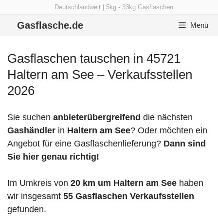
Zum
Deutschlandweit | 5kg - 33kg Gasflaschen
Inhalt
Gasflasche.de
Menü
springen
Gasflaschen tauschen in 45721
Haltern am See – Verkaufsstellen
2026
Sie suchen
anbieterübergreifend
die nächsten
Gashändler
in
Haltern am See
? Oder möchten ein
Angebot für eine Gasflaschenlieferung?
Dann sind
Sie hier genau richtig!
Im Umkreis von
20 km um Haltern am See
haben
wir insgesamt
55 Gasflaschen Verkaufsstellen
gefunden.