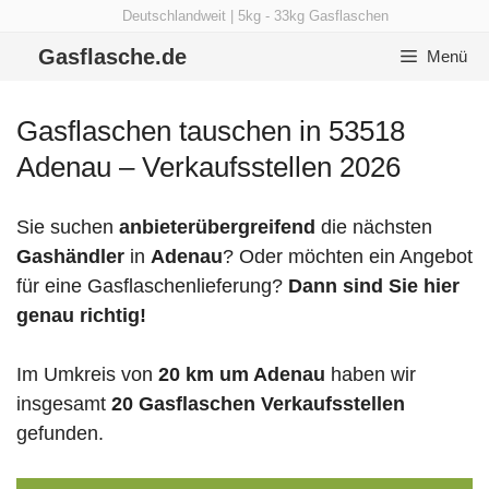
Zum
Deutschlandweit | 5kg - 33kg Gasflaschen
Inhalt
Gasflasche.de
Menü
springen
Gasflaschen tauschen in 53518
Adenau – Verkaufsstellen 2026
Sie suchen
anbieterübergreifend
die nächsten
Gashändler
in
Adenau
? Oder möchten ein Angebot
für eine Gasflaschenlieferung?
Dann sind Sie hier
genau richtig!
Im Umkreis von
20 km um Adenau
haben wir
insgesamt
20 Gasflaschen Verkaufsstellen
gefunden.