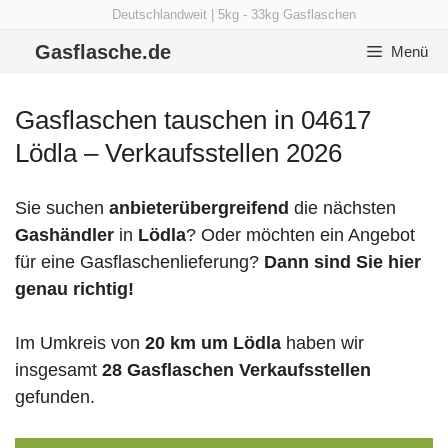
Zum
Deutschlandweit | 5kg - 33kg Gasflaschen
Inhalt
Gasflasche.de
Menü
springen
Gasflaschen tauschen in 04617
Lödla – Verkaufsstellen 2026
Sie suchen
anbieterübergreifend
die nächsten
Gashändler
in
Lödla
? Oder möchten ein Angebot
für eine Gasflaschenlieferung?
Dann sind Sie hier
genau richtig!
Im Umkreis von
20 km um Lödla
haben wir
insgesamt
28 Gasflaschen Verkaufsstellen
gefunden.