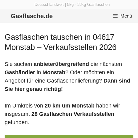
Zum
Deutschlandweit | 5kg - 33kg Gasflaschen
Inhalt
Gasflasche.de
Menü
springen
Gasflaschen tauschen in 04617
Monstab – Verkaufsstellen 2026
Sie suchen
anbieterübergreifend
die nächsten
Gashändler
in
Monstab
? Oder möchten ein
Angebot für eine Gasflaschenlieferung?
Dann sind
Sie hier genau richtig!
Im Umkreis von
20 km um Monstab
haben wir
insgesamt
28 Gasflaschen Verkaufsstellen
gefunden.