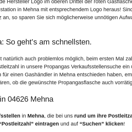
de Hersteller Logo im oberen Drittel der roten Gasflasc
ation in Mehna mit entsprechendem Logo heraus! Sind S
z an, so sparen Sie sich möglicherweise unnötigen Aufw
: So geht’s am schnellsten.
t natürlich auch problemlos möglich, beim ersten Mal za
stleitzahl in unsere Propangas Verkaufsstellensuche ein
ch für einen Gashändler in Mehna entschieden haben, em
 klären, ob die gewünschte Propangasflasche auch vorräti
 in 04626 Mehna
fsstellen
in
Mehna
, die bei uns
rund um ihre Postleitz
“Postleitzahl” eintragen
und auf
“Suchen” klicken
!