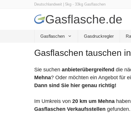
Zum
Deutschlandweit | 5kg - 33kg Gasflaschen
Inhalt
springen
Gasflaschen
Gasdruckregler
Ra
Gasflaschen tauschen i
Sie suchen
anbieterübergreifend
die nä
Mehna
? Oder möchten ein Angebot für e
Dann sind Sie hier genau richtig!
Im Umkreis von
20 km um Mehna
haben 
Gasflaschen Verkaufsstellen
gefunden.