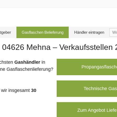
Su
tgeber
Gasflaschen Belieferung
Händler eintragen
nac
n 04626 Mehna – Verkaufsstellen
chsten
Gashändler
in
Propangasflasch
ine Gasflaschenlieferung?
Technische Gas
wir insgesamt
30
Zum Angebot Liefe