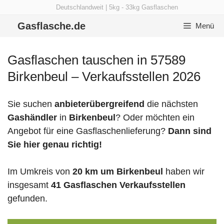
Zum
Deutschlandweit | 5kg - 33kg Gasflaschen
Inhalt
Gasflasche.de
Menü
springen
Gasflaschen tauschen in 57589
Birkenbeul – Verkaufsstellen 2026
Sie suchen
anbieterübergreifend
die nächsten
Gashändler
in
Birkenbeul
? Oder möchten ein
Angebot für eine Gasflaschenlieferung?
Dann sind
Sie hier genau richtig!
Im Umkreis von
20 km um Birkenbeul
haben wir
insgesamt
41 Gasflaschen Verkaufsstellen
gefunden.