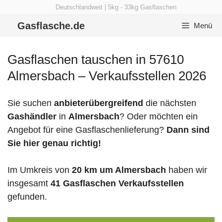
Zum
Deutschlandweit | 5kg - 33kg Gasflaschen
Inhalt
Gasflasche.de
Menü
springen
Gasflaschen tauschen in 57610
Almersbach – Verkaufsstellen 2026
Sie suchen
anbieterübergreifend
die nächsten
Gashändler
in
Almersbach
? Oder möchten ein
Angebot für eine Gasflaschenlieferung?
Dann sind
Sie hier genau richtig!
Im Umkreis von
20 km um Almersbach
haben wir
insgesamt
41 Gasflaschen Verkaufsstellen
gefunden.