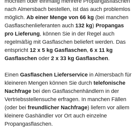
möchten oder einmalig mehrere Propangasflaschen
nach Almersbach bestellen, ist das auch problemlos
möglich.
Ab einer Menge von 66 kg
(bei manchen
Gasflaschenlieferanten auch
132 kg
)
Propangas
pro Lieferung
, können Sie in der Regel auch
regelmäßig mit Gasflaschen beliefert werden. Das
entspricht
12 x 5 kg Gasflaschen
,
6 x 11 kg
Gasflaschen
oder
2 x 33 kg Gasflaschen
.
Einen
Gasflaschen Lieferservice
in Almersbach für
kleineren Mengen können Sie durch
telefonische
Nachfrage
bei den Gasflaschenhändlern in der
Vertriebsstellensuche erfragen. In manchen Fällen
(oder bei
freundlicher Nachfrage
) liefern vor allem
kleinere Gashändler vor Ort auch einzelne
Propangasflaschen.