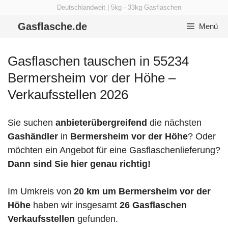
Zum
Deutschlandweit | 5kg - 33kg Gasflaschen
Inhalt
Gasflasche.de
Menü
springen
Gasflaschen tauschen in 55234
Bermersheim vor der Höhe –
Verkaufsstellen 2026
Sie suchen
anbieterübergreifend
die nächsten
Gashändler
in
Bermersheim vor der Höhe
? Oder
möchten ein Angebot für eine Gasflaschenlieferung?
Dann sind Sie hier genau richtig!
Im Umkreis von
20 km um Bermersheim vor der
Höhe
haben wir insgesamt
26 Gasflaschen
Verkaufsstellen
gefunden.