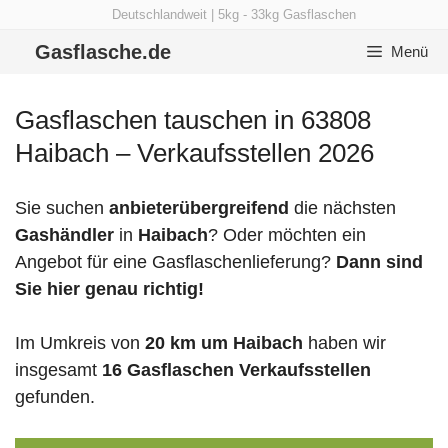
Zum
Deutschlandweit | 5kg - 33kg Gasflaschen
Inhalt
Gasflasche.de
Menü
springen
Gasflaschen tauschen in 63808
Haibach – Verkaufsstellen 2026
Sie suchen
anbieterübergreifend
die nächsten
Gashändler
in
Haibach
? Oder möchten ein
Angebot für eine Gasflaschenlieferung?
Dann sind
Sie hier genau richtig!
Im Umkreis von
20 km um Haibach
haben wir
insgesamt
16 Gasflaschen Verkaufsstellen
gefunden.