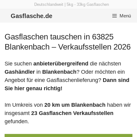
Zum
Deutschlandweit | 5kg - 33kg Gasflaschen
Inhalt
Gasflasche.de
Menü
springen
Gasflaschen tauschen in 63825
Blankenbach – Verkaufsstellen 2026
Sie suchen
anbieterübergreifend
die nächsten
Gashändler
in
Blankenbach
? Oder möchten ein
Angebot für eine Gasflaschenlieferung?
Dann sind
Sie hier genau richtig!
Im Umkreis von
20 km um Blankenbach
haben wir
insgesamt
23 Gasflaschen Verkaufsstellen
gefunden.