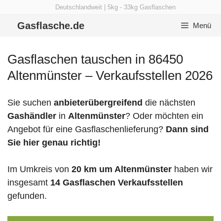
Zum
Deutschlandweit | 5kg - 33kg Gasflaschen
Inhalt
Gasflasche.de
Menü
springen
Gasflaschen tauschen in 86450
Altenmünster – Verkaufsstellen 2026
Sie suchen
anbieterübergreifend
die nächsten
Gashändler
in
Altenmünster
? Oder möchten ein
Angebot für eine Gasflaschenlieferung?
Dann sind
Sie hier genau richtig!
Im Umkreis von
20 km um Altenmünster
haben wir
insgesamt
14 Gasflaschen Verkaufsstellen
gefunden.