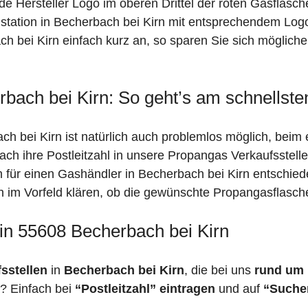
de Hersteller Logo im oberen Drittel der roten Gasflasc
ation in Becherbach bei Kirn mit entsprechendem Logo 
ch bei Kirn einfach kurz an, so sparen Sie sich möglich
bach bei Kirn: So geht’s am schnellste
h bei Kirn ist natürlich auch problemlos möglich, beim 
fach ihre Postleitzahl in unsere Propangas Verkaufsstell
ch für einen Gashändler in Becherbach bei Kirn entschie
ich im Vorfeld klären, ob die gewünschte Propangasflasch
 in 55608 Becherbach bei Kirn
fsstellen
in
Becherbach bei Kirn
, die bei uns
rund um i
? Einfach bei
“Postleitzahl” eintragen
und auf
“Suche