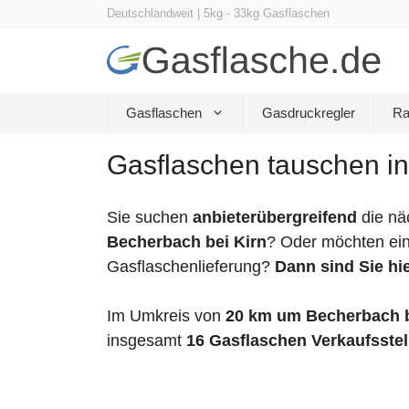
Zum
Deutschlandweit | 5kg - 33kg Gasflaschen
Inhalt
springen
Gasflaschen
Gasdruckregler
Ra
Gasflaschen tauschen in
Sie suchen
anbieterübergreifend
die nä
Becherbach bei Kirn
? Oder möchten ein
Gasflaschenlieferung?
Dann sind Sie hie
Im Umkreis von
20 km um Becherbach b
insgesamt
16 Gasflaschen Verkaufsstel