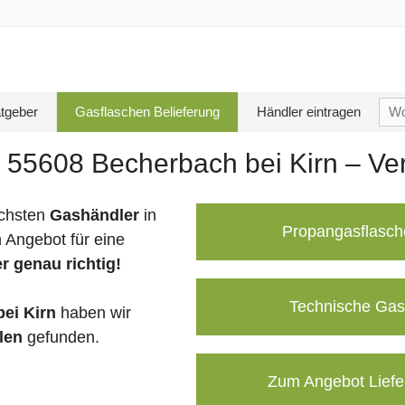
Su
tgeber
Gasflaschen Belieferung
Händler eintragen
nac
 55608 Becherbach bei Kirn – Ver
chsten
Gashändler
in
Propangasflasch
 Angebot für eine
r genau richtig!
Technische Gas
ei Kirn
haben wir
len
gefunden.
Zum Angebot Liefe