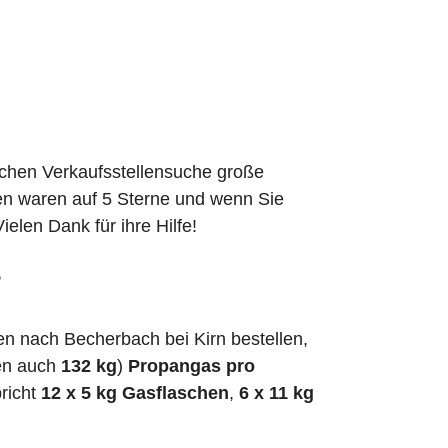
schen Verkaufsstellensuche große
den waren auf 5 Sterne und wenn Sie
elen Dank für ihre Hilfe!
?
n nach Becherbach bei Kirn bestellen,
en auch
132 kg
)
Propangas pro
richt
12 x 5 kg Gasflaschen
,
6 x 11 kg