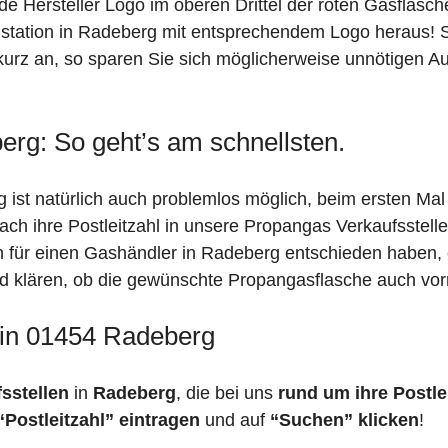
de Hersteller Logo im oberen Drittel der roten Gasflasc
ation in Radeberg mit entsprechendem Logo heraus! Sin
urz an, so sparen Sie sich möglicherweise unnötigen Au
erg: So geht’s am schnellsten.
ist natürlich auch problemlos möglich, beim ersten Mal
fach ihre Postleitzahl in unsere Propangas Verkaufsstell
ch für einen Gashändler in Radeberg entschieden haben,
feld klären, ob die gewünschte Propangasflasche auch vorr
 in 01454 Radeberg
fsstellen
in
Radeberg
, die bei uns
rund um ihre Postle
“Postleitzahl” eintragen
und auf
“Suchen” klicken
!