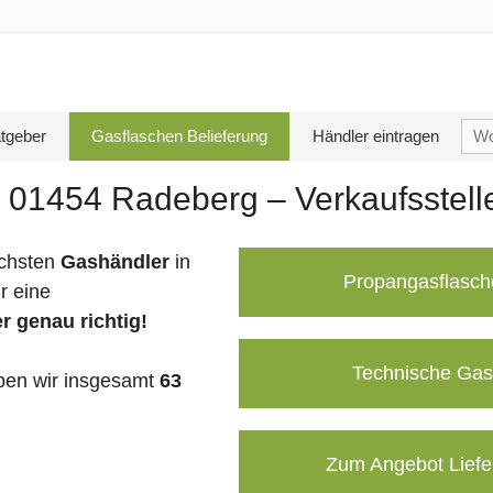
Su
tgeber
Gasflaschen Belieferung
Händler eintragen
nac
n 01454 Radeberg – Verkaufsstel
chsten
Gashändler
in
Propangasflasch
r eine
r genau richtig!
Technische Gas
en wir insgesamt
63
Zum Angebot Liefe