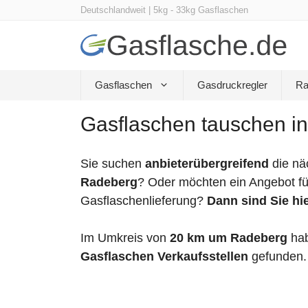
Zum
Deutschlandweit | 5kg - 33kg Gasflaschen
Inhalt
springen
Gasflaschen
Gasdruckregler
Ra
Gasflaschen tauschen i
Sie suchen
anbieterübergreifend
die nä
Radeberg
? Oder möchten ein Angebot fü
Gasflaschenlieferung?
Dann sind Sie hie
Im Umkreis von
20 km um Radeberg
hab
Gasflaschen Verkaufsstellen
gefunden.