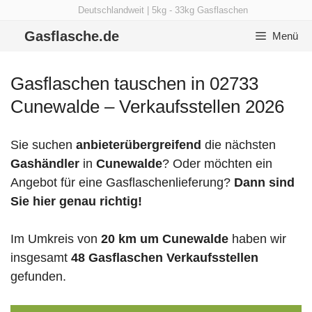
Zum
Deutschlandweit | 5kg - 33kg Gasflaschen
Inhalt
Gasflasche.de
Menü
springen
Gasflaschen tauschen in 02733
Cunewalde – Verkaufsstellen 2026
Sie suchen
anbieterübergreifend
die nächsten
Gashändler
in
Cunewalde
? Oder möchten ein
Angebot für eine Gasflaschenlieferung?
Dann sind
Sie hier genau richtig!
Im Umkreis von
20 km um Cunewalde
haben wir
insgesamt
48 Gasflaschen Verkaufsstellen
gefunden.