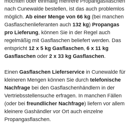
möchten oder einmalig mehrere Propangasflaschen
nach Cunewalde bestellen, ist das auch problemlos
möglich.
Ab einer Menge von 66 kg
(bei manchen
Gasflaschenlieferanten auch
132 kg
)
Propangas
pro Lieferung
, können Sie in der Regel auch
regelmäßig mit Gasflaschen beliefert werden. Das
entspricht
12 x 5 kg Gasflaschen
,
6 x 11 kg
Gasflaschen
oder
2 x 33 kg Gasflaschen
.
Einen
Gasflaschen Lieferservice
in Cunewalde für
kleineren Mengen können Sie durch
telefonische
Nachfrage
bei den Gasflaschenhändlern in der
Vertriebsstellensuche erfragen. In manchen Fällen
(oder bei
freundlicher Nachfrage
) liefern vor allem
kleinere Gashändler vor Ort auch einzelne
Propangasflaschen.